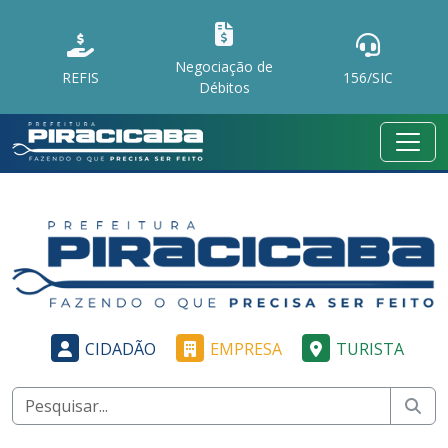
Negociação de
REFIS
156/SIC
Débitos
CIDADÃO
EMPRESA
TURISTA