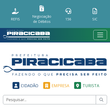
Negociação
REFIS
156
SIC
de Débitos
CIDADÃO
EMPRESA
TURISTA