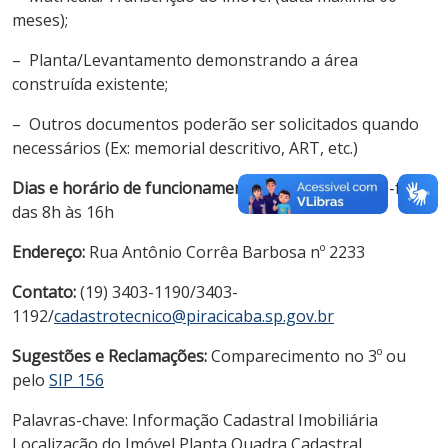
meses);
– Planta/Levantamento demonstrando a área
construída existente;
– Outros documentos poderão ser solicitados quando
necessários (Ex: memorial descritivo, ART, etc.)
Dias e horário de funcionamento:
segunda a sexta-feira,
das 8h às 16h
Endereço:
Rua Antônio Corrêa Barbosa nº 2233
Contato:
(19) 3403-1190/3403-
1192/
cadastrotecnico@piracicaba.sp.gov.br
Sugestões e Reclamações:
Comparecimento no 3º ou
pelo
SIP 156
Palavras-chave: Informação Cadastral Imobiliária
Localização do Imóvel Planta Quadra Cadastral