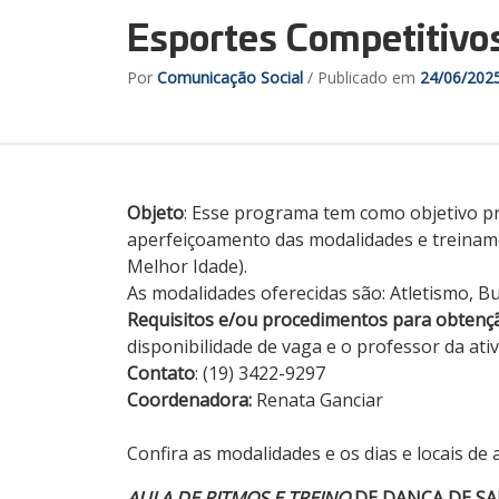
Esportes Competitivo
Por
Comunicação Social
/ Publicado em
24/06/202
Objeto
: Esse programa tem como objetivo pr
aperfeiçoamento das modalidades e treiname
Melhor Idade).
As modalidades oferecidas são: Atletismo, B
Requisitos
e/ou procedimentos para obtenç
disponibilidade de vaga e o professor da ati
Contato
: (19) 3422-9297
Coordenadora:
Renata Ganciar
Confira as modalidades e os dias e locais de 
AULA DE RITMOS E TREINO
DE DANÇA DE S