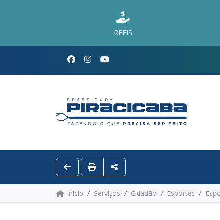
REFIS
Início
Serviços
Cidadão
Esportes
Espo