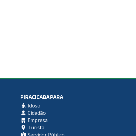
PIRACICABA PARA
Idoso
Cidadão
Empresa
Turista
Servidor Público