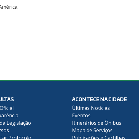
América.
ULTAS
ACONTECE NA CIDADE
Oficial
Últimas Notícias
arência
Eventos
 da Legislação
Itinerários de Ônibus
rsos
Mapa de Serviços
tar Protocolo
Publicações e Cartilhas