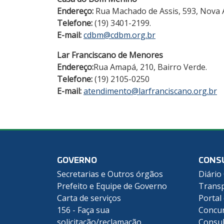
Endereço:
Rua Machado de Assis, 593, Nova 
Telefone:
(19) 3401-2199.
E-mail:
cdbm@cdbm.org.br
Lar Franciscano de Menores
Endereço:
Rua Amapá, 210, Bairro Verde.
Telefone:
(19) 2105-0250
E-mail:
atendimento@larfranciscano.org.br
GOVERNO
CONS
Secretarias e Outros órgãos
Diário 
Prefeito e Equipe de Governo
Transp
Carta de serviços
Portal
156 - Faça sua
Concu
solicitação/reclamação
Consul