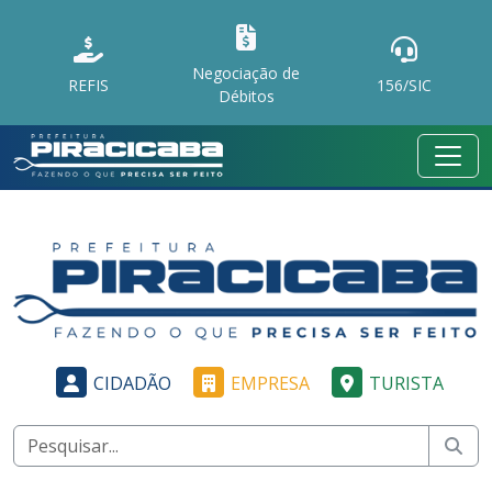
Negociação de
REFIS
156/SIC
Débitos
CIDADÃO
EMPRESA
TURISTA