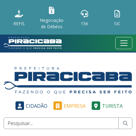
Negociação
REFIS
156
SIC
de Débitos
CIDADÃO
EMPRESA
TURISTA