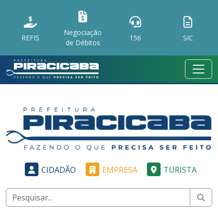
Negociação
REFIS
156
SIC
de Débitos
CIDADÃO
EMPRESA
TURISTA