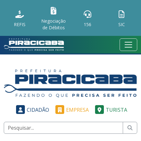
Negociação
REFIS
156
SIC
de Débitos
CIDADÃO
EMPRESA
TURISTA