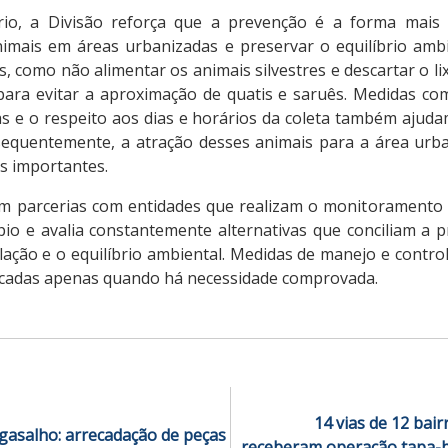
rio, a Divisão reforça que a prevenção é a forma mais e
imais em áreas urbanizadas e preservar o equilíbrio ambie
s, como não alimentar os animais silvestres e descartar o li
ara evitar a aproximação de quatis e saruês. Medidas com
 e o respeito aos dias e horários da coleta também ajudam
sequentemente, a atração desses animais para a área urb
s importantes.
m parcerias com entidades que realizam o monitoramento
pio e avalia constantemente alternativas que conciliam a p
ação e o equilíbrio ambiental. Medidas de manejo e control
licadas apenas quando há necessidade comprovada.
14 vias de 12 bai
asalho: arrecadação de peças
receberam operação tapa-b