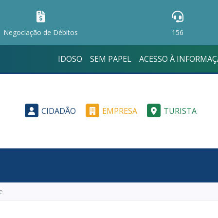
Negociação de Débitos
156
IDOSO
SEM PAPEL
ACESSO À INFORMA
CIDADÃO
EMPRESA
TURISTA
e