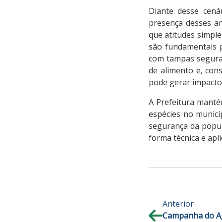
Diante desse cená
presença desses an
que atitudes simple
são fundamentais p
com tampas seguras
de alimento e, con
pode gerar impacto
A Prefeitura manté
espécies no municí
segurança da popul
forma técnica e ap
Anterior
Campanha do Ag