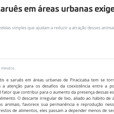
saruês em áreas urbanas exig
edidas simples que ajudam a reduzir a atração desses anima
 minutos.
tis e saruês em áreas urbanas de Piracicaba tem se tor
 a atenção para os desafios da coexistência entre a p
pal fator que contribui para o aumento da presença dessas es
alimento. O descarte irregular de lixo, aliado ao hábito d
os animais, favorece sua permanência e reprodução nes
a restos de alimentos, eles passam a depender menos de 