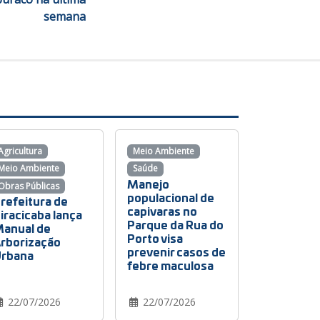
semana
Agricultura
Meio Ambiente
Meio Ambiente
Saúde
Manejo
Obras Públicas
populacional de
refeitura de
capivaras no
iracicaba lança
Parque da Rua do
anual de
Porto visa
rborização
prevenir casos de
rbana
febre maculosa
22/07/2026
22/07/2026