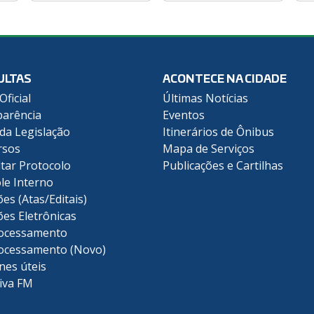
ULTAS
ACONTECE NA CIDADE
Oficial
Últimas Notícias
arência
Eventos
 da Legislação
Itinerários de Ônibus
rsos
Mapa de Serviços
tar Protocolo
Publicações e Cartilhas
le Interno
ões (Atas/Editais)
ões Eletrônicas
ocessamento
ocessamento (Novo)
nes úteis
iva FM