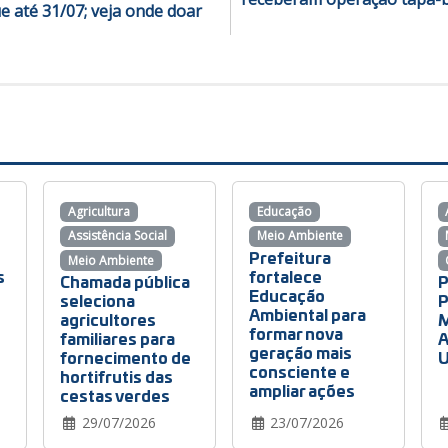
e até 31/07; veja onde doar
Agricultura
Educação
Assistência Social
Meio Ambiente
Prefeitura
Meio Ambiente
s
fortalece
Chamada pública
P
Educação
seleciona
P
Ambiental para
agricultores
M
formar nova
familiares para
A
geração mais
fornecimento de
U
e
consciente e
hortifrutis das
ampliar ações
cestas verdes
29/07/2026
23/07/2026