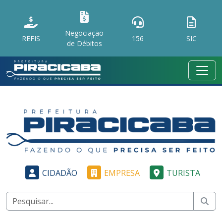
Negociação
REFIS
156
SIC
de Débitos
CIDADÃO
EMPRESA
TURISTA