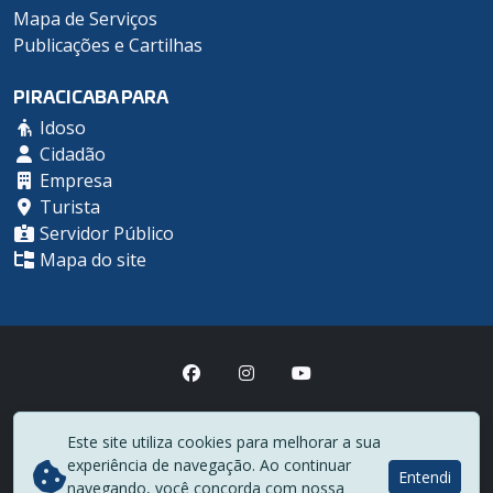
Mapa de Serviços
Publicações e Cartilhas
PIRACICABA PARA
Idoso
Cidadão
Empresa
Turista
Servidor Público
Mapa do site
Prefeitura Municipal de Piracicaba
Este site utiliza cookies para melhorar a sua
(19) 3403-1000
experiência de navegação. Ao continuar
Rua Antônio Corrêa Barbosa, 2233 - Centro - CEP 13400-900
Entendi
navegando, você concorda com nossa