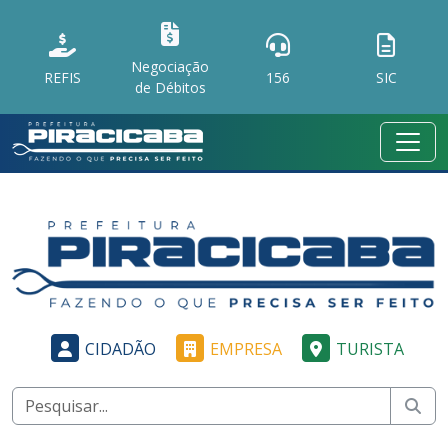
Negociação
REFIS
156
SIC
de Débitos
CIDADÃO
EMPRESA
TURISTA