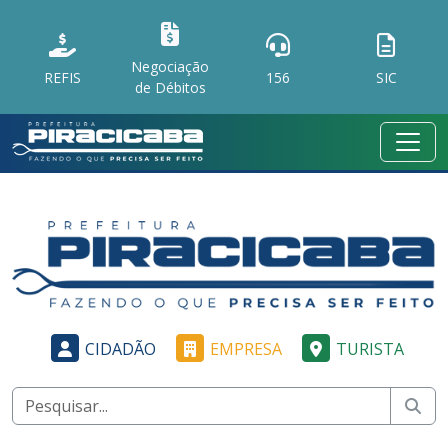
Negociação
REFIS
156
SIC
de Débitos
CIDADÃO
EMPRESA
TURISTA