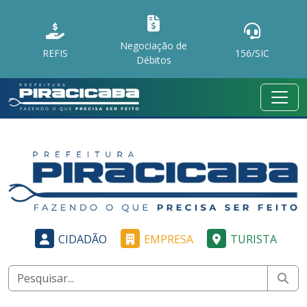
Negociação de
REFIS
156/SIC
Débitos
CIDADÃO
EMPRESA
TURISTA