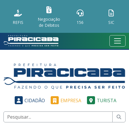
Negociação
REFIS
156
SIC
de Débitos
CIDADÃO
EMPRESA
TURISTA