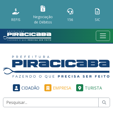
Negociação
REFIS
156
SIC
de Débitos
CIDADÃO
EMPRESA
TURISTA