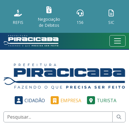
Negociação
REFIS
156
SIC
de Débitos
CIDADÃO
EMPRESA
TURISTA