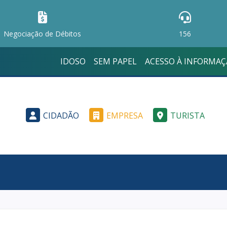
Negociação de Débitos
156
IDOSO
SEM PAPEL
ACESSO À INFORMA
CIDADÃO
EMPRESA
TURISTA