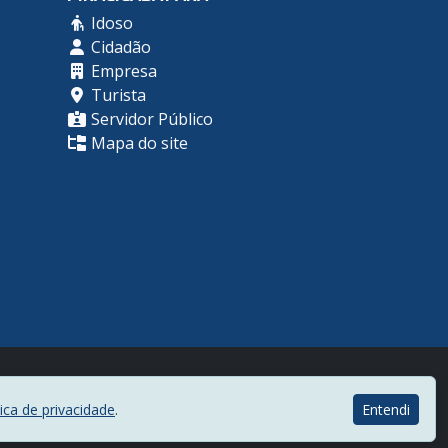
Idoso
Cidadão
Empresa
Turista
Servidor Público
Mapa do site
Desenvolvido por
tica de privacidade
.
Entendi
Centro de Informática