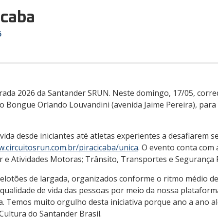
icaba
6
orada 2026 da Santander SRUN. Neste domingo, 17/05, corred
do Bongue Orlando Louvandini (avenida Jaime Pereira), para
da desde iniciantes até atletas experientes a desafiarem seu
.circuitosrun.com.br/piracicaba/unica
. O evento conta com 
r e Atividades Motoras; Trânsito, Transportes e Segurança P
pelotões de largada, organizados conforme o ritmo médio d
ualidade de vida das pessoas por meio da nossa plataform
ora. Temos muito orgulho desta iniciativa porque ano a ano 
Cultura do Santander Brasil.