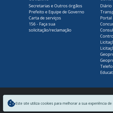
Secretarias e Outros órgãos
Diário 
Prefeito e Equipe de Governo
Transp
Carta de serviços
Portal
156 - Faça sua
Concu
solicitação/reclamação
Consul
Contro
Licitaç
Licitaç
Geopr
Geopr
Telefo
Educat
Este site utiliza cookies para melhorar a sua experiência