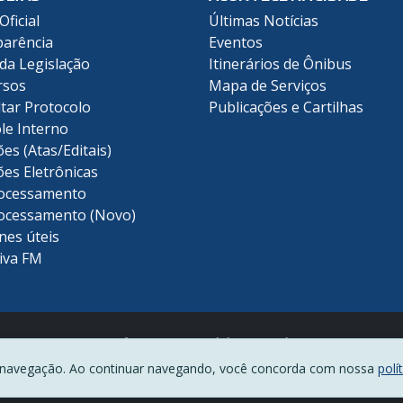
Oficial
Últimas Notícias
arência
Eventos
 da Legislação
Itinerários de Ônibus
rsos
Mapa de Serviços
tar Protocolo
Publicações e Cartilhas
le Interno
ões (Atas/Editais)
ões Eletrônicas
ocessamento
ocessamento (Novo)
nes úteis
iva FM
Prefeitura Municipal de Piracicaba
(19) 3403-1000
 de navegação. Ao continuar navegando, você concorda com nossa
polí
Rua Antônio Corrêa Barbosa, 2233 - Centro - CEP 13400-900