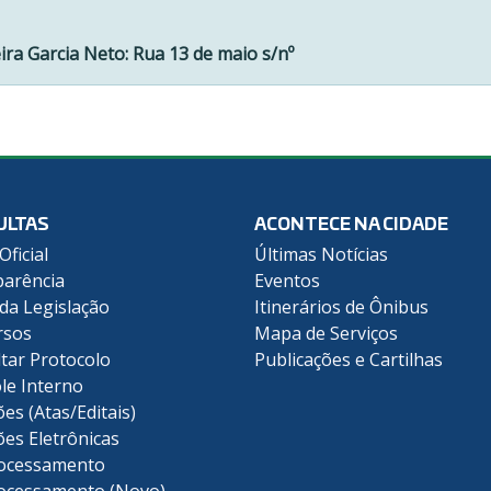
ira Garcia Neto: Rua 13 de maio s/nº
ULTAS
ACONTECE NA CIDADE
Oficial
Últimas Notícias
arência
Eventos
 da Legislação
Itinerários de Ônibus
rsos
Mapa de Serviços
tar Protocolo
Publicações e Cartilhas
le Interno
ões (Atas/Editais)
ões Eletrônicas
ocessamento