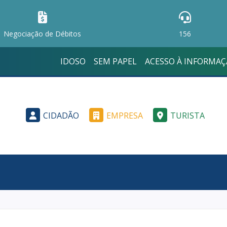
Negociação de Débitos
156
IDOSO
SEM PAPEL
ACESSO À INFORMA
CIDADÃO
EMPRESA
TURISTA