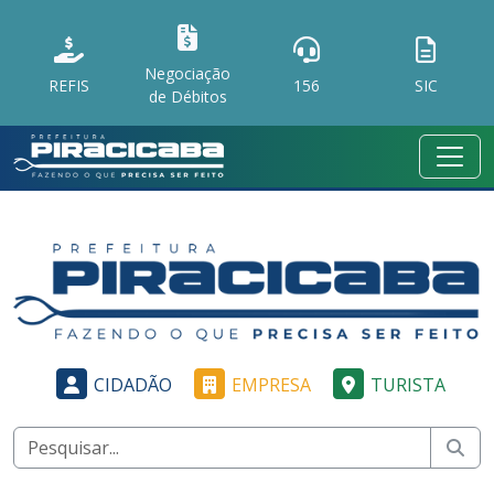
Negociação
REFIS
156
SIC
de Débitos
CIDADÃO
EMPRESA
TURISTA