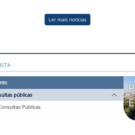
Ler mais notícias
ISTA
nto
P
ultas públicas
E
onsultas Públicas