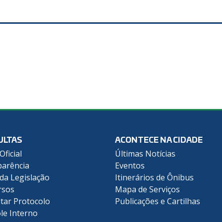
ULTAS
ACONTECE NA CIDADE
Oficial
Últimas Notícias
arência
Eventos
 da Legislação
Itinerários de Ônibus
rsos
Mapa de Serviços
tar Protocolo
Publicações e Cartilhas
le Interno