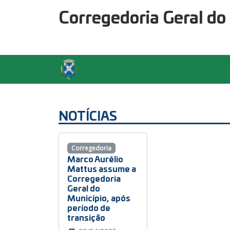
Corregedoria Geral do
NOTÍCIAS
Corregedoria
Marco Aurélio
Mattus assume a
Corregedoria
Geral do
Município, após
período de
transição