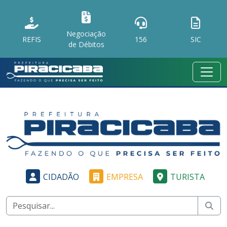
Negociação
REFIS
156
SIC
de Débitos
CIDADÃO
EMPRESA
TURISTA