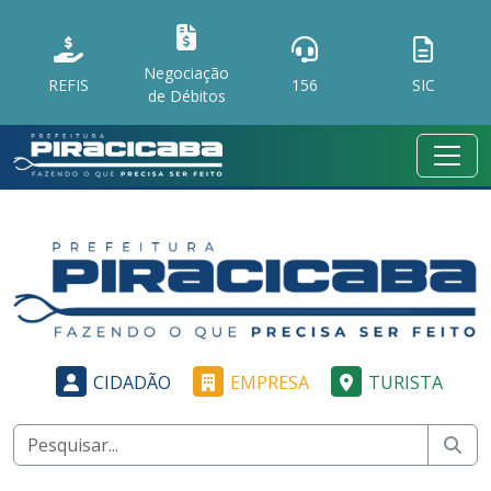
Negociação
REFIS
156
SIC
de Débitos
CIDADÃO
EMPRESA
TURISTA