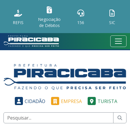
Negociação
REFIS
156
SIC
de Débitos
CIDADÃO
EMPRESA
TURISTA