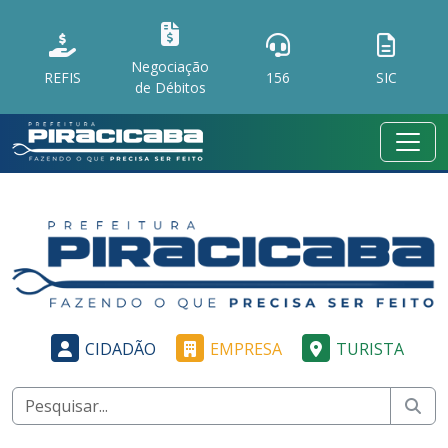
Negociação
REFIS
156
SIC
de Débitos
CIDADÃO
EMPRESA
TURISTA