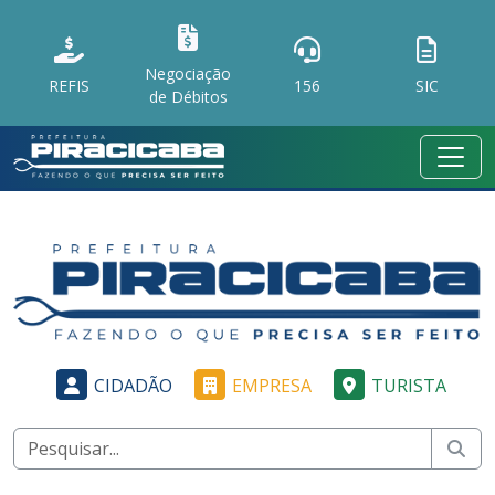
Negociação
REFIS
156
SIC
de Débitos
CIDADÃO
EMPRESA
TURISTA