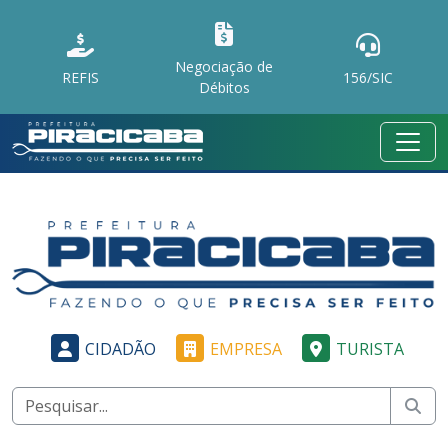
Negociação de
REFIS
156/SIC
Débitos
CIDADÃO
EMPRESA
TURISTA