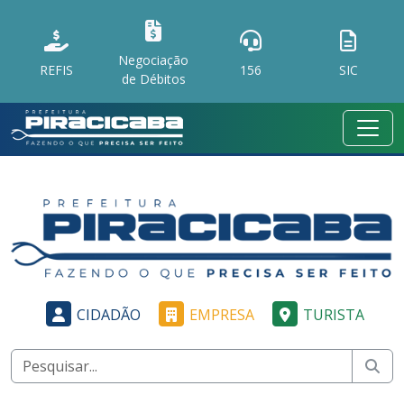
Negociação
REFIS
156
SIC
de Débitos
CIDADÃO
EMPRESA
TURISTA