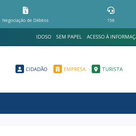
Negociação de Débitos
156
IDOSO
SEM PAPEL
ACESSO À INFORMA
CIDADÃO
EMPRESA
TURISTA