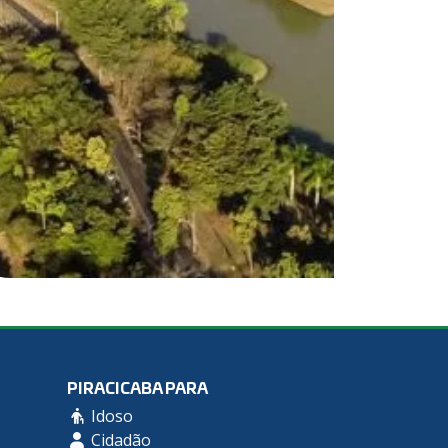
PIRACICABA PARA
Idoso
Cidadão