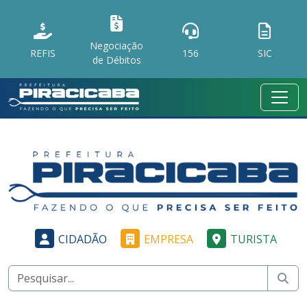
Negociação
REFIS
156
SIC
de Débitos
CIDADÃO
EMPRESA
TURISTA