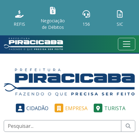
Negociação
REFIS
156
SIC
de Débitos
CIDADÃO
EMPRESA
TURISTA