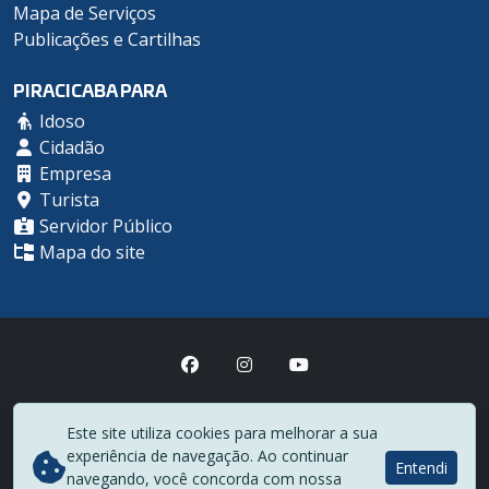
Mapa de Serviços
Publicações e Cartilhas
PIRACICABA PARA
Idoso
Cidadão
Empresa
Turista
Servidor Público
Mapa do site
Prefeitura Municipal de Piracicaba
Este site utiliza cookies para melhorar a sua
(19) 3403-1000
experiência de navegação. Ao continuar
Rua Antônio Corrêa Barbosa, 2233 - Centro - CEP 13400-900
Entendi
navegando, você concorda com nossa