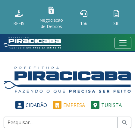
Negociação
REFIS
156
SIC
de Débitos
CIDADÃO
EMPRESA
TURISTA