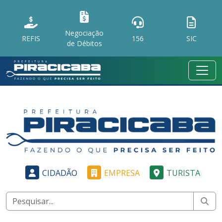
Negociação
REFIS
156
SIC
de Débitos
CIDADÃO
EMPRESA
TURISTA