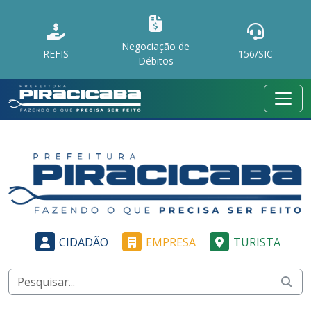
Negociação de
REFIS
156/SIC
Débitos
CIDADÃO
EMPRESA
TURISTA